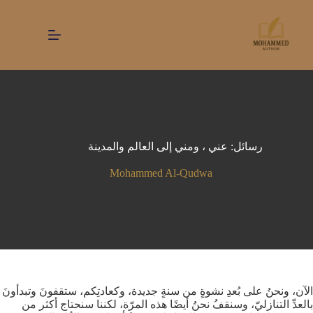
لتجاوز
لى
لمحتوى
رسائل: عني ، ومني إلى العالم والمدينة
Mohammed Al-Qudwa
الآن، ونحنُ على بُعدِ نشوةٍ من سنةٍ جديدة، وكعادتِكم، ستقفونَ وتبدأونَ
بالعدِّ التنازليّ، وسنقفُ نحنُ أيضًا هذه المرّة، لكننا سنحتاج أكثر من