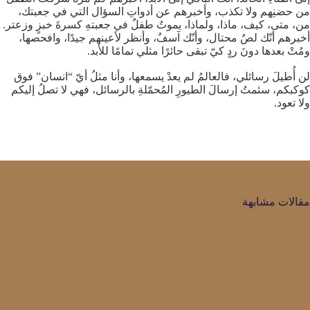
من حضنِهم ولا تكذب، وأخبرهم عن أدواتِ السؤال التي في جعبتك،
من، متى، كيف، ماذا، ولماذا، يموتُ طفلٌ في جعبتهِ كسرةَ خبزٍ وزعتر.
أخبرهم أنّك لصٌ محتال، وأنّك آسفٌ، وأنظر لأعينهم جيدًا، وافحصها،
ومُتْ بعدها دونَ ردٍ كيّ تبقى حائرًا مثلي تمامًا للأبد.
لن أُطيلَ رسائلي، فالعالمُ لم يعدْ يسمعها، وأنا مثلُ أيّ “انسان” فوق
كوكبكم، سئمتُ إرسالَ الطيورِ المُحمّلةِ بالرسائل، فهي لا تصلُ إليكم
ولا تعود.
مقالات مشابهة