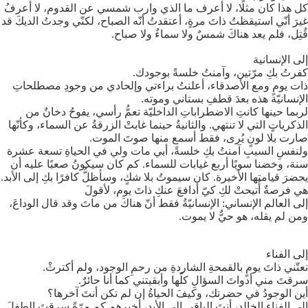
كل هذا كان مثلًا، لا أعرف ما الذي وارب شمسي عن القدوم، لا أعرفُ
غيرَ أنّي استيقظتُ ذاتَ مرةٍ، أعتقدتُ أنّه الصباح، لكنّي وجدتُ الديكَ قد
قُتِل، فلم يعد هناكَ شمسٌ ولا سماءٌ ولا صباح.
إلى الإنسانية
كفرتُ بكِ مرّتين، وآمنتُ خلسةً بوجودك.
ذات يومٍ ومع الأصدقاء، أعلنتُ براءتي وإلحادي من وجودِ مصطلحاتِ
الإنسانيّة هذه بعدَ قطفِ بستاني وموته.
لربما حينها كانتِ الاضطراباتِ الداخليّة تعمُّ رأسي، يفوحُ دخانٌ من
الذكرياتٍ التي لا تنتهي. والثانيةُ حينما غابتْ الزرقةُ عن السماء، وكأنّها
صارت بلا لونٍ يُرى، فقط أسمع منها صوتَ الموت.
ولنفسِ السببِ آمنتُ بكِ خلسةً، أبي مات ولي في الحياةِ تسعة عشرة
سنة، وخضنا سويًا أربع غيابات للسماء. كم كان سيكونُ صعبًا عليه أن
يحضرَ قيامتها الأخيرة. كان سيموتُ بلا شكٍ، وسأظلُّ كافرًا بكِ إلى الأبد.
هي فرصةٌ أُتيحتْ لكِ كيّ أدافعَ عنكِ ذاتَ يوم، لأقولَ
إلى العالم الإنساني: الإنسانيّةُ فقط أنّ هناكَ من ماتَ وقد قال الوداعَ،
ومن لم يقله، هو حيٌّ لا يموت.
إلى الفناء
نعتّني ذاتَ يومٍ بالقمحةِ الشاردةِ من رحمِ الوجود، ولم أكترثْ.
سرقتَ مني أدواتَ السؤالِ كلّها وأبقيتني كما أنا حائرٌ.
أين الوجودُ في حضرتك، وكيفَ الحياةُ إن لم تكن أنتَ آخرها؟
إلى الفناءِ الخالد، أنتَ الباقي إلى الأبد، أخبرهم كم مرّةً سرقتَ الطفلَ