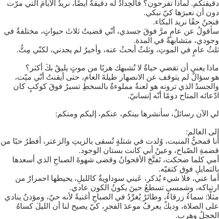
دقيقتكم. لماذا تفرحون؟ فالحِدادُ له دقيقةٌ أيضًا، نريدُ الأيامَ التي مرّت
دون أن نعبرَها كيّ نبكي.
فنحنُ حقًا نريد البكاء.
سأقولُ عن عامٍ مرَّ فوقَ جسدي، أنّي قضيتُ ثلاثَ حيواتٍ، مختلفةٌ في
وجودي، متشابهةٌ في المدة.
ثلثُ عامٍ في الموتِ، وثلثٌ أبحثُ عنه، وأخيرٌ لم يجدني، لكنّي مِتُّ.
ماذا يعني أن تقضي حياةٌ لا تُشبهك هربًا من موتٍ يليقُ بكَ أكثر؟
هو سؤالٌ لم يتوقف عن الانصهار طيلةَ العام، حتى أيقنتُ أنّي ميّت،
والجسدُ الذي ترونه هو لعنةٌ مملوءةٌ بالسخطِ تسيرُ فوقَ كوكبٍ كان
ادّعائه المتاح دومًا أنّه إنسانيّ.
لي الآن رسائلٌ، سأنشرها بينكم، عنكم، إليكم ومنكم:
إلى العالم:
أنا قمحيُّ المنبت، وُلدت في شتلةٍ تُسقى بالزيتِ والزعتر، أفطرُ حبًا من
قضمةِ الصّباح، وعينُ أبي كانت بستان الوجود.
أمي كلما ضحكت، تَفتَّحَ الأقحوانُ وقضى شهوةَ الصباحِ الذي أسعدها
بالتمايلِ فوق كتفيّه.
أما عني، فلا شيء يُذكر، عَيني سوداويةٌ كالليلِ، يحيطها احمرارٌ من
ارتباكه، وشمسي تسطعُ حينَ يكونُ الكون عادي.
مثلًا: سماءٌ زرقاءٌ، وطائرٌ يُغرِّدُ في الصباحِ أغنيةً لأنه حيّ، ومؤذنٌ ينادي
على الصلاة، وديكٌ يعرفُ موعدَ الفجرِ، كيّ يصيح لنا أن الليلَ كساهُ
الخجلُ وهرب.